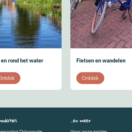
en rond het water
Fietsen en wandelen
Ontdek
Ontdek
odaties
...en meer
iewoning Driuwpole
Voor onze gasten