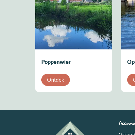
Poppenwier
Op 
Ontdek
Accomm
Vakant