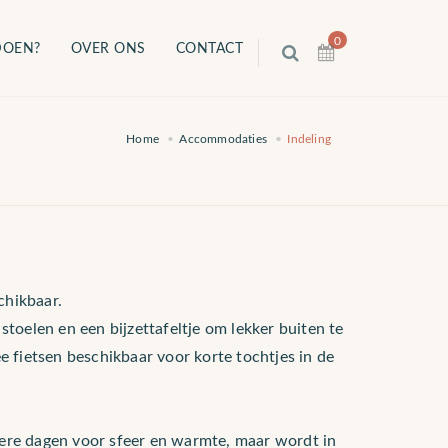
0
DOEN?
OVER ONS
CONTACT
Home
Accommodaties
Indeling
chikbaar.
stoelen en een bijzettafeltje om lekker buiten te
ee fietsen beschikbaar voor korte tochtjes in de
ere dagen voor sfeer en warmte, maar wordt in