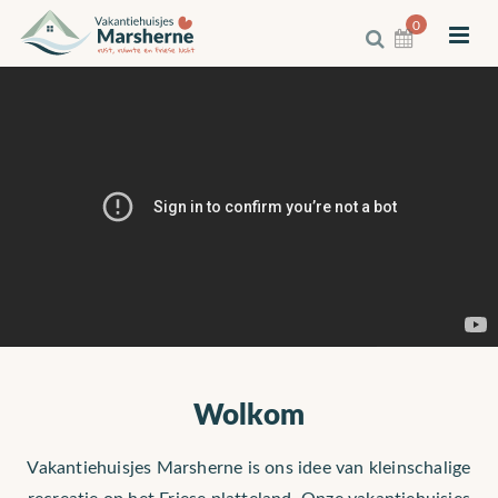
0
Wolkom
Vakantiehuisjes Marsherne is ons idee van kleinschalige
recreatie op het Friese platteland. Onze vakantiehuisjes