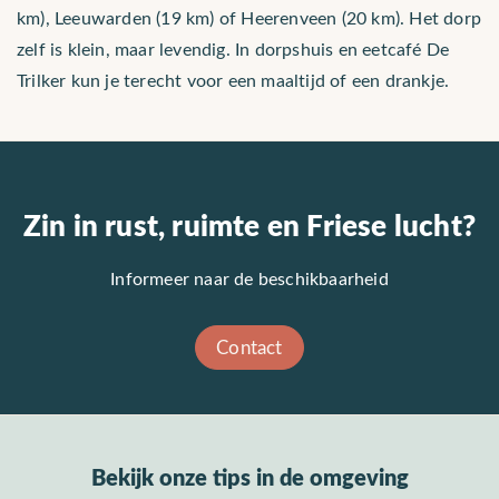
km), Leeuwarden (19 km) of Heerenveen (20 km). Het dorp
zelf is klein, maar levendig. In dorpshuis en eetcafé De
Trilker kun je terecht voor een maaltijd of een drankje.
Zin in rust, ruimte en Friese lucht?
Informeer naar de beschikbaarheid
Contact
Bekijk onze tips in de omgeving