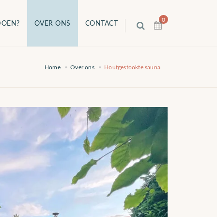
0
DOEN?
OVER ONS
CONTACT
Home
Over ons
Houtgestookte sauna