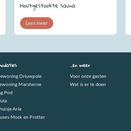
Houtgestookte sauna
Lees meer
odaties
...en meer
iewoning Driuwpole
Voor onze gasten
iewoning Marsherne
Wat is er te doen
g Pod
Wuta
huisje Arie
ouses Mosk en Protter