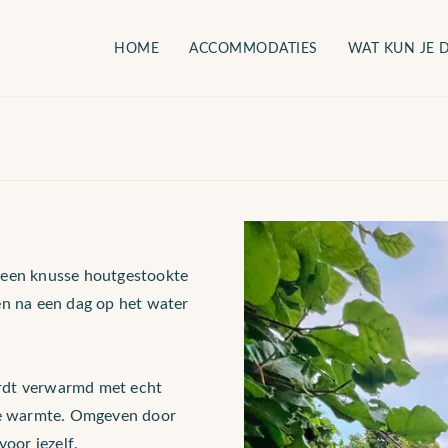
HOME
ACCOMMODATIES
WAT KUN JE 
t een knusse houtgestookte
en na een dag op het water
ordt verwarmd met echt
jke warmte. Omgeven door
voor jezelf.